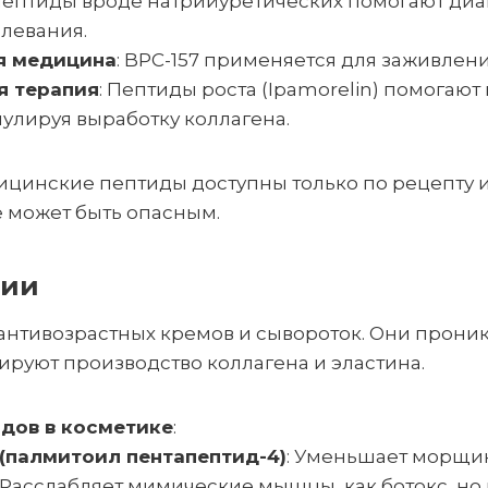
 Пептиды вроде натрийуретических помогают диа
левания.
я медицина
: BPC-157 применяется для заживления
я терапия
: Пептиды роста (Ipamorelin) помогаю
мулируя выработку коллагена.
ицинские пептиды доступны только по рецепту 
е может быть опасным.
гии
нтивозрастных кремов и сывороток. Они проник
ируют производство коллагена и эластина.
дов в косметике
:
(палмитоил пентапептид-4)
: Уменьшает морщи
: Расслабляет мимические мышцы, как ботокс, но 