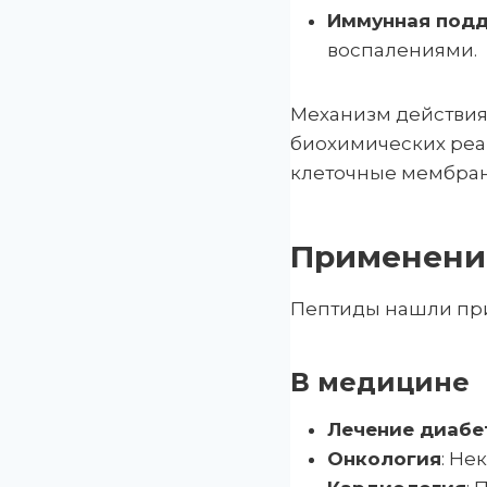
Иммунная под
воспалениями.
Механизм действия 
биохимических реак
клеточные мембран
Применение
Пептиды нашли при
В медицине
Лечение диабе
Онкология
: Не