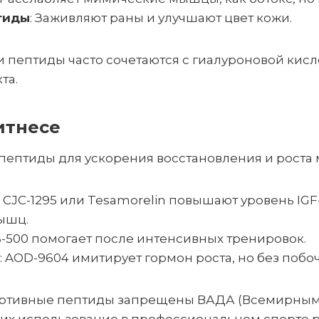
тиды
: Заживляют раны и улучшают цвет кожи.
и пептиды часто сочетаются с гиалуроновой кис
та.
итнесе
 пептиды для ускорения восстановления и роста
: CJC-1295 или Tesamorelin повышают уровень IGF-
ышц.
B-500 помогает после интенсивных тренировок.
: AOD-9604 имитирует гормон роста, но без побо
ортивные пептиды запрещены ВАДА (Всемирны