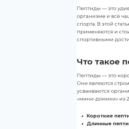
Пептиды — это уди
организме и всё ч
спорта. В этой стат
применяются и стои
спортивными дости
Что такое 
Пептиды — это кор
Они являются строи
усваиваются органи
«мини-домики» из 2
Короткие пепт
Длинные пепт