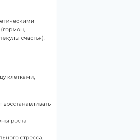
тетическими
 (гормон,
екулы счастья).
ду клетками,
т восстанавливать
оны роста
льного стресса.