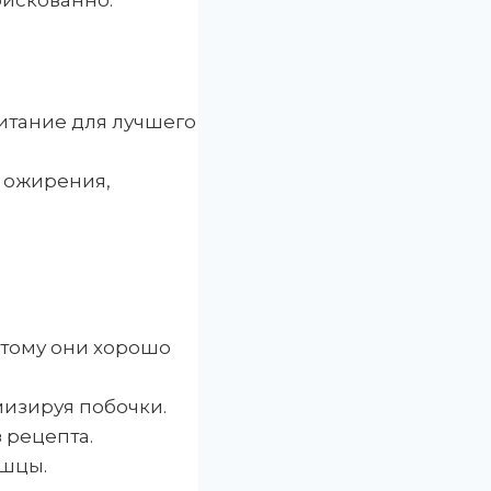
рискованно.
итание для лучшего
я ожирения,
этому они хорошо
мизируя побочки.
 рецепта.
ышцы.