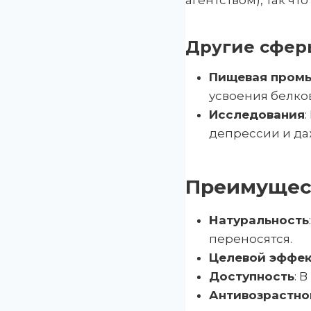
агентством), так ч
Другие сфер
Пищевая пром
усвоения белков
Исследования
депрессии и да
Преимущест
Натуральность
переносятся.
Целевой эффе
Доступность
: 
Антивозрастно