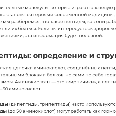
вительные молекулы, которые играют ключевую 
аще становятся героями современной медицины,
ье мы разберёмся, что такое пептиды, как они раб
т ли их бояться. Если вы интересуетесь здоровье
жениями, эта информация будет полезной.
пептиды: определение и стру
откие цепочки аминокислот, соединённых пепти
тельными блоками белков, но сами по себе гора
змом. Аминокислоты — это «кирпичики», а пепти
–50 аминокислот.
иды
(дипептиды, трипептиды) часто используются
иды
(до 50 аминокислот) могут работать как гор