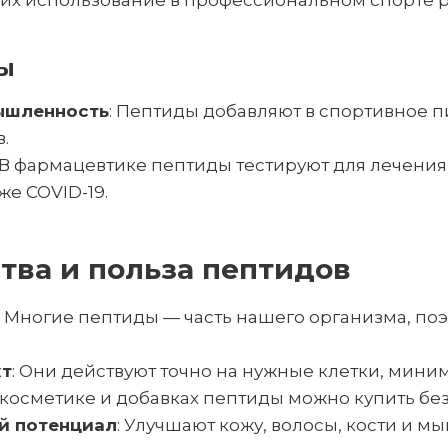
то их использование в профессиональном спорте 
ы
ышленность
: Пептиды добавляют в спортивное п
.
: В фармацевтике пептиды тестируют для лечени
же COVID-19.
ва и польза пептидов
: Многие пептиды — часть нашего организма, по
кт
: Они действуют точно на нужные клетки, мини
В косметике и добавках пептиды можно купить без
й потенциал
: Улучшают кожу, волосы, кости и м