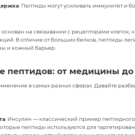
держка
: Пептиды могут усиливать иммунитет и бо
основан на связывании с рецепторами клеток, чт
ций. В отличие от больших белков, пептиды лег
ы и кожный барьер.
 пептидов: от медицины до
менение в самых разных сферах. Давайте разбе
та
: Инсулин — классический пример пептидного
которые пептиды используются для таргетирован