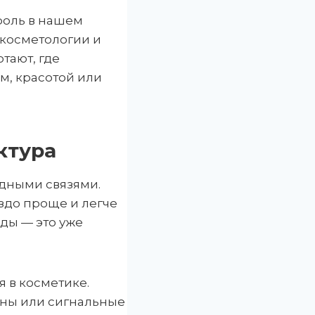
роль в нашем
 косметологии и
отают, где
м, красотой или
ктура
дными связями.
здо проще и легче
ды — это уже
 в косметике.
моны или сигнальные