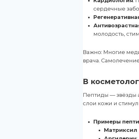
Кардиология
:
сердечные забо
Регенеративна
Антивозрастна
молодость, сти
Важно: Многие мед
врача. Самолечени
В косметоло
Пептиды — звёзды а
слои кожи и стимул
Примеры пепти
Матриксил 
Аргилерин