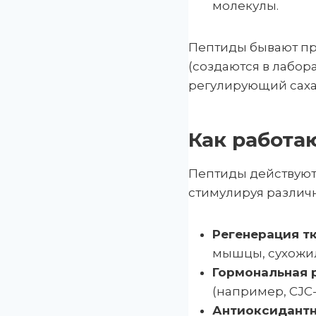
молекулы.
Пептиды бывают пр
(создаются в лабор
регулирующий сахар
Как работа
Пептиды действуют
стимулируя различ
Регенерация т
мышцы, сухожил
Гормональная 
(например, CJC
Антиоксидантн