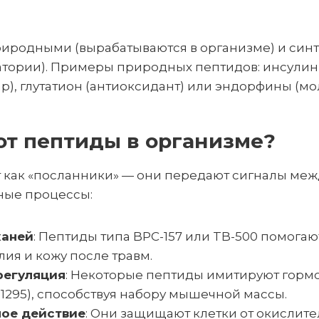
иродными (вырабатываются в организме) и син
атории). Примеры природных пептидов: инсулин
), глутатион (антиоксидант) или эндорфины (мол
ют пептиды в организме?
 как «посланники» — они передают сигналы меж
ные процессы:
каней
: Пептиды типа BPC-157 или TB-500 помогаю
ия и кожу после травм.
регуляция
: Некоторые пептиды имитируют горм
-1295), способствуя набору мышечной массы.
ое действие
: Они защищают клетки от окислите