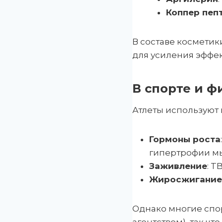
Коппер пеп
В составе косметик
для усиления эффек
В спорте и ф
Атлеты используют
Гормоны роста
гипертрофии м
Заживление
: T
Жиросжигание
Однако многие сп