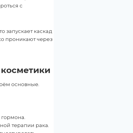
роться с
о запускает каскад
ко проникают через
 косметики
рём основные.
 гормона.
ной терапии рака.