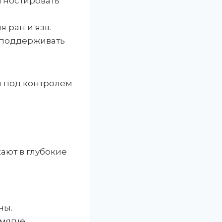
гностировать
 ран и язв.
т поддерживать
и под контролем
ают в глубокие
ны.
мягче.