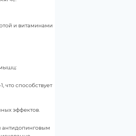
лотой и витаминами
 мышц:
1, что способствует
чных эффектов.
м антидопинговым